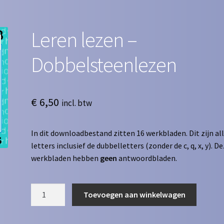
Leren lezen –
Dobbelsteenlezen
€
6,50
incl. btw
In dit downloadbestand zitten 16 werkbladen. Dit zijn al
letters inclusief de dubbelletters (zonder de c, q, x, y). D
werkbladen hebben
geen
antwoordbladen.
Leren
Toevoegen aan winkelwagen
lezen
-