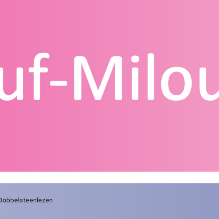
g
Contact
Homepagina
Mijn account
Privacy Policy
Winkelmand
 Dobbelsteenlezen