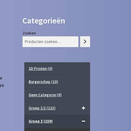
Categorieën
Zoeken
3D Printen
(0)
le
Burgerschap
(10)
eze
Geen Categorie
(0)
Groep 1/2
(123)
Groep 3
(159)