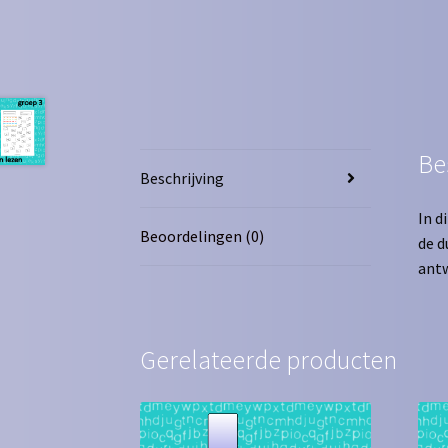
Be
Beschrijving
In d
Beoordelingen (0)
de d
ant
Gerelateerde producten