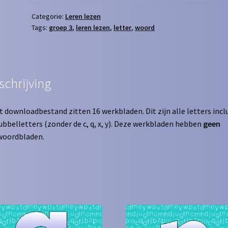
Dobbelsteenlezen
aantal
Categorie:
Leren lezen
Tags:
groep 3
,
leren lezen
,
letter
,
woord
schrijving
it downloadbestand zitten 16 werkbladen. Dit zijn alle letters incl
ubbelletters (zonder de c, q, x, y). Deze werkbladen hebben
geen
woordbladen.