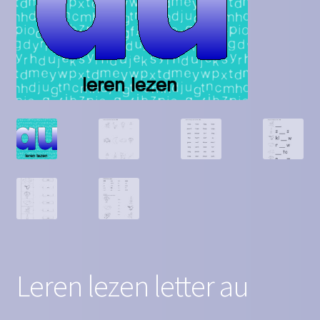
Contact
Homepagina
Mijn account
Privacy Policy
Winkelmand
Winkel
Leren lezen letter au