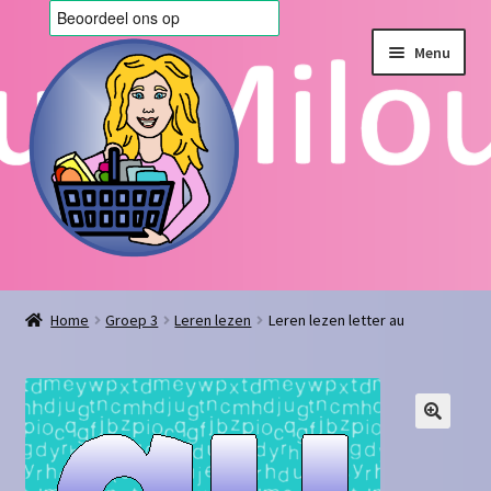
Ga
Ga
Menu
door
naar
naar
de
navigatie
inhoud
Home
Home
Groep 3
Leren lezen
Leren lezen letter au
Afrekenen
Algemene voorwaarden
Blog