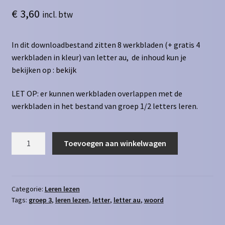
€
3,60
incl. btw
In dit downloadbestand zitten 8 werkbladen (+ gratis 4
werkbladen in kleur) van letter au, de inhoud kun je
bekijken op :
bekijk
LET OP: er kunnen werkbladen overlappen met de
werkbladen in het bestand van groep 1/2 letters leren.
Leren
Toevoegen aan winkelwagen
lezen
letter
au
aantal
Categorie:
Leren lezen
Tags:
groep 3
,
leren lezen
,
letter
,
letter au
,
woord