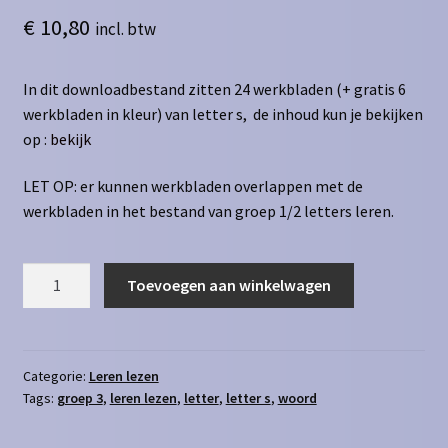
€
10,80
incl. btw
In dit downloadbestand zitten 24 werkbladen (+ gratis 6
werkbladen in kleur) van letter s, de inhoud kun je bekijken
op :
bekijk
LET OP: er kunnen werkbladen overlappen met de
werkbladen in het bestand van groep 1/2 letters leren.
Leren
Toevoegen aan winkelwagen
lezen
letter
s
aantal
Categorie:
Leren lezen
Tags:
groep 3
,
leren lezen
,
letter
,
letter s
,
woord