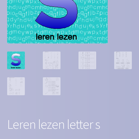
Contact
Homepagina
Mijn account
Privacy Policy
Winkelmand
Winkel
Leren lezen letter s