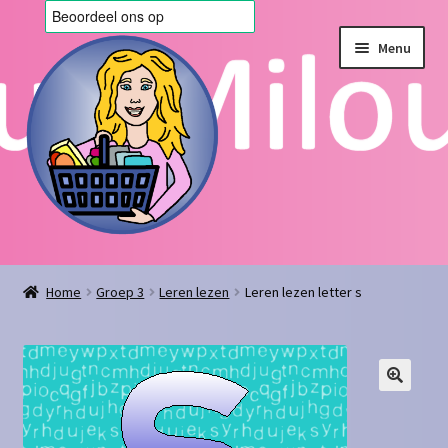
Ga
Ga
Menu
door
naar
naar
de
navigatie
inhoud
Home
Home
Groep 3
Leren lezen
Leren lezen letter s
Afrekenen
Algemene voorwaarden
Blog