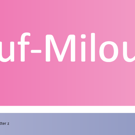
g
Contact
Homepagina
Mijn account
Privacy Policy
Winkelmand
tter z