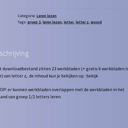
letter
z
aantal
Categorie:
Leren lezen
Tags:
groep 3
,
leren lezen
,
letter
,
letter z
,
woord
schrijving
it downloadbestand zitten 23 werkbladen (+ gratis 6 werkbladen i
r) van letter z, de inhoud kun je bekijken op :
bekijk
OP: er kunnen werkbladen overlappen met de werkbladen in het
and van groep 1/2 letters leren.