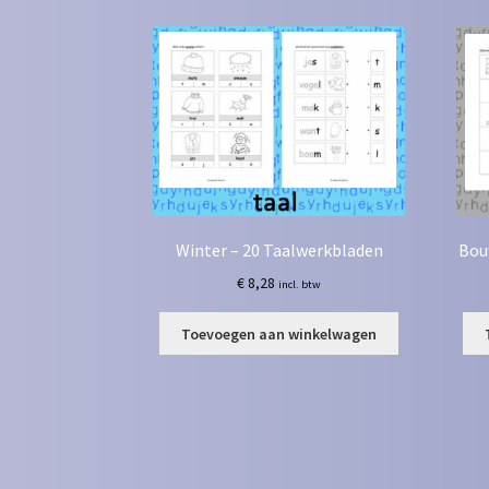
Winter – 20 Taalwerkbladen
Bou
€
8,28
incl. btw
Toevoegen aan winkelwagen