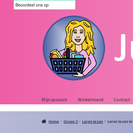
Ga
Ga
door
naar
naar
de
navigatie
inhoud
Mijn account
Winkelmand
Contact
Home
Afrekenen
Algemene voorwaarden
Blo
Home
Groep 3
Leren lezen
Leren lezen le