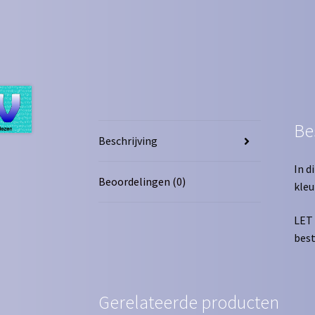
Be
Beschrijving
In d
Beoordelingen (0)
kleu
LET 
best
Gerelateerde producten