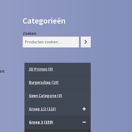
Categorieën
Zoeken
3D Printen
(0)
ken
Burgerschap
(10)
Geen Categorie
(0)
Groep 1/2
(123)
Groep 3
(159)