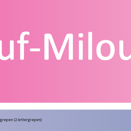
g
Contact
Homepagina
Mijn account
Privacy Policy
Winkelmand
rgrepen (2 lettergrepen)