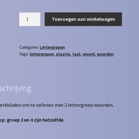
Lettergrepen
Toevoegen aan winkelwagen
(2
lettergrepen)
aantal
Categorie:
Lettergrepen
Tags:
lettergrepen
,
plaatje
,
taal
,
woord
,
woorden
schrijving
erkbladen om te oefenen met 2 lettergreep woorden.
op: groep 3 en 4 zijn hetzelfde.