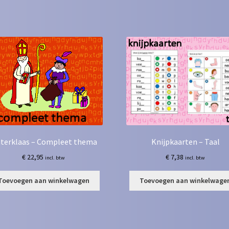
nterklaas – Compleet thema
Knijpkaarten – Taal
€
22,95
€
7,38
incl. btw
incl. btw
Toevoegen aan winkelwagen
Toevoegen aan winkelwage