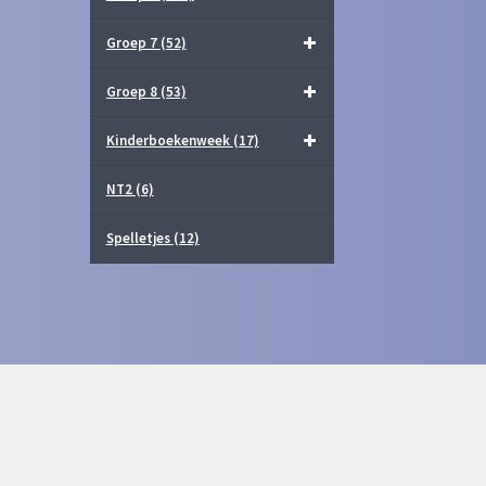
Groep 7
(52)
Groep 8
(53)
Kinderboekenweek
(17)
NT2
(6)
Spelletjes
(12)