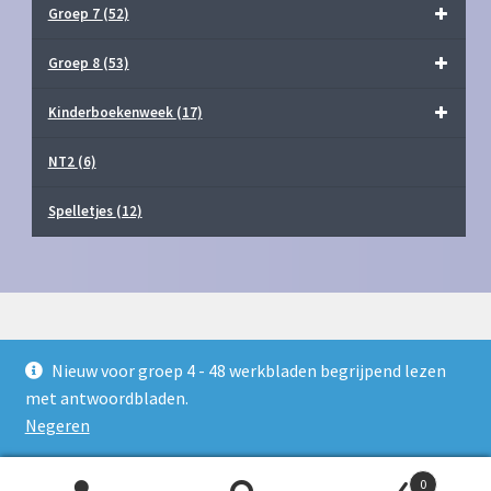
Groep 7
(52)
Groep 8
(53)
Kinderboekenweek
(17)
NT2
(6)
Spelletjes
(12)
Nieuw voor groep 4 - 48 werkbladen begrijpend lezen
© Juf Milou Webshop 2026
met antwoordbladen.
Privacy Policy
Gebouwd met WooCommerce
.
Negeren
0