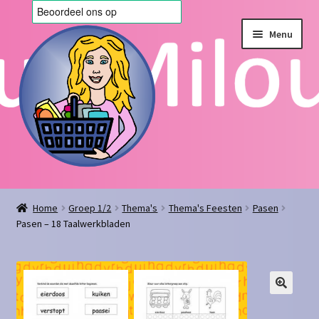
Ga
Ga
Menu
door
naar
naar
de
navigatie
inhoud
Home
Home
Groep 1/2
Thema's
Thema's Feesten
Pasen
Pasen – 18 Taalwerkbladen
Afrekenen
Algemene voorwaarden
Blog