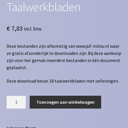
Taalwerkbladen
€
7,83
incl. btw
Deze bestanden zijn afkomstig van www.juf-milou.nl waar
ze gratis afzonderlijk te downloaden zijn. Bij deze aankoop
zijn voor het gemak meerdere bestanden in één document
geplaatst.
Deze download bevat 18 taalwerkbladen met oefeningen.
Pasen
Toevoegen aan winkelwagen
-
18
Taalwerkbladen
aantal
Categorie:
Pasen