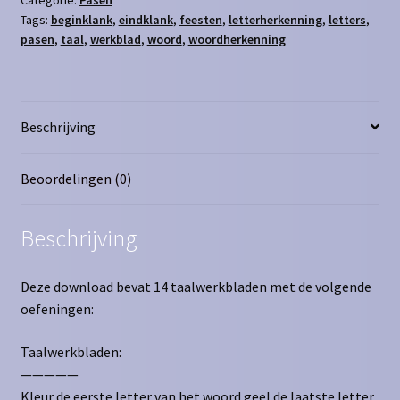
Tags:
beginklank
,
eindklank
,
feesten
,
letterherkenning
,
letters
,
pasen
,
taal
,
werkblad
,
woord
,
woordherkenning
Beschrijving
Beoordelingen (0)
Beschrijving
Deze download bevat 14 taalwerkbladen met de volgende
oefeningen:
Taalwerkbladen:
—————
Kleur de eerste letter van het woord geel de laatste letter