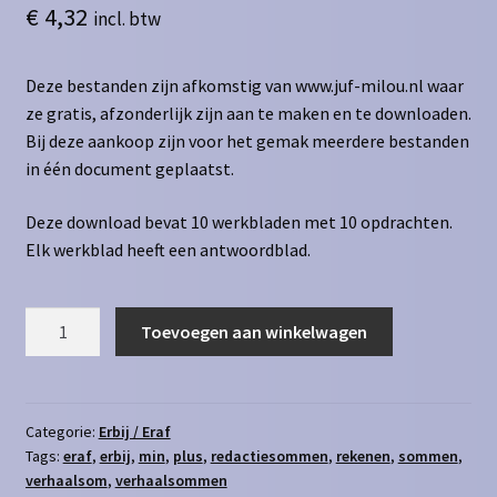
€
4,32
incl. btw
Deze bestanden zijn afkomstig van www.juf-milou.nl waar
ze gratis, afzonderlijk zijn aan te maken en te downloaden.
Bij deze aankoop zijn voor het gemak meerdere bestanden
in één document geplaatst.
Deze download bevat 10 werkbladen met 10 opdrachten.
Elk werkblad heeft een antwoordblad.
Redactiesommen
Toevoegen aan winkelwagen
erbij
en
eraf
t/m
Categorie:
Erbij / Eraf
Tags:
eraf
,
erbij
,
min
,
plus
,
redactiesommen
,
rekenen
,
sommen
,
250
verhaalsom
,
verhaalsommen
-