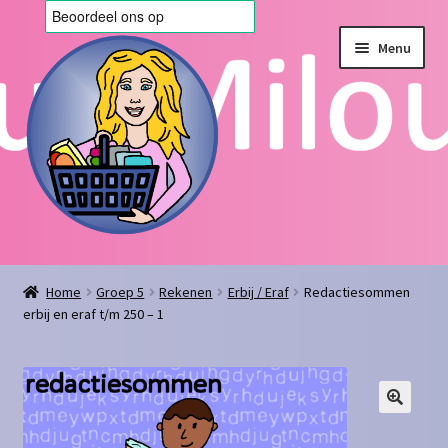
Ga
Ga
Menu
door
naar
naar
de
navigatie
inhoud
Home
Home
Groep 5
Rekenen
Erbij / Eraf
Redactiesommen
erbij en eraf t/m 250 – 1
Afrekenen
Algemene voorwaarden
Blog