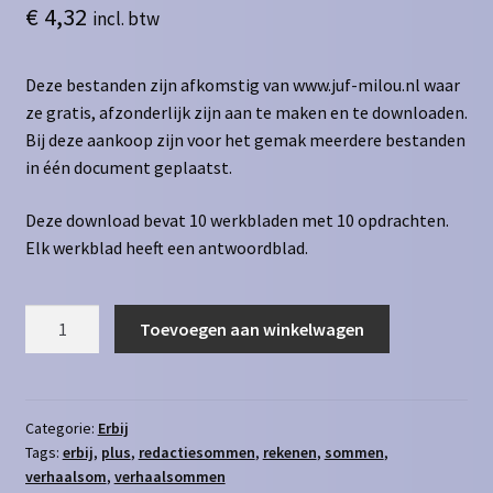
€
4,32
incl. btw
Deze bestanden zijn afkomstig van www.juf-milou.nl waar
ze gratis, afzonderlijk zijn aan te maken en te downloaden.
Bij deze aankoop zijn voor het gemak meerdere bestanden
in één document geplaatst.
Deze download bevat 10 werkbladen met 10 opdrachten.
Elk werkblad heeft een antwoordblad.
Redactiesommen
Toevoegen aan winkelwagen
erbij
t/m
250
-
Categorie:
Erbij
Tags:
erbij
,
plus
,
redactiesommen
,
rekenen
,
sommen
,
1
verhaalsom
,
verhaalsommen
aantal