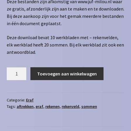
Deze bestanden zijn afkomstig van www.juf-milou.nl waar
ze gratis, afzonderlijk zijn aan te maken en te downloaden.
Bij deze aankoop zijn voor het gemak meerdere bestanden
in één document geplaatst.
Deze download bevat 10 werkbladen met – rekenvelden,
elk werkblad heeft 20 sommen. Bij elk werkblad zit ook een
antwoordblad.
Rekenveld
Toevoegen aan winkelwagen
-
t/m
1000
aantal
Categorie:
Eraf
Tags:
aftrekken
,
eraf
,
rekenen
,
rekenveld
,
sommen