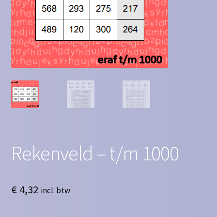
Contact
Homepagina
Mijn account
Privacy Policy
Winkelmand
Winkel
Rekenveld – t/m 1000
€
4,32
incl. btw