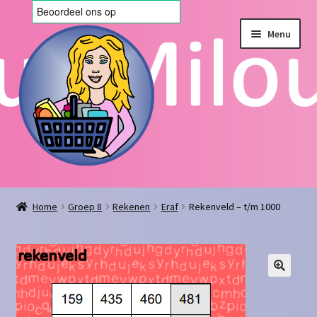
Ga
Ga
Menu
door
naar
naar
de
navigatie
inhoud
Home
Home
Groep 8
Rekenen
Eraf
Rekenveld – t/m 1000
Afrekenen
Algemene voorwaarden
Blog