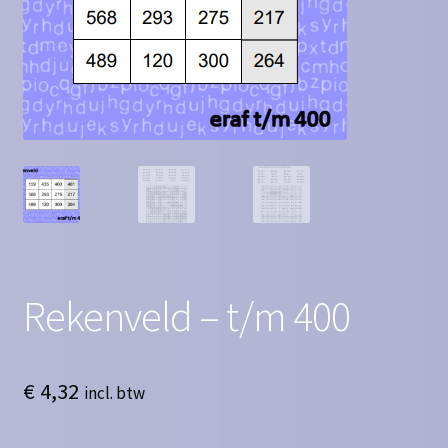
Contact
Homepagina
Mijn account
Privacy Policy
Winkelmand
Winkel
Rekenveld – t/m 400
€
4,32
incl. btw