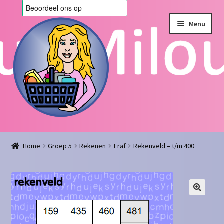
Ga
Ga
Menu
door
naar
naar
de
navigatie
inhoud
Home
Home
Groep 5
Rekenen
Eraf
Rekenveld – t/m 400
Afrekenen
Algemene voorwaarden
Blog