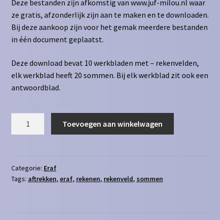
Deze bestanden zijn afkomstig van www.juf-milou.nl waar
ze gratis, afzonderlijk zijn aan te maken en te downloaden.
Bij deze aankoop zijn voor het gemak meerdere bestanden
in één document geplaatst.
Deze download bevat 10 werkbladen met – rekenvelden,
elk werkblad heeft 20 sommen. Bij elk werkblad zit ook een
antwoordblad.
Rekenveld
Toevoegen aan winkelwagen
-
t/m
400
aantal
Categorie:
Eraf
Tags:
aftrekken
,
eraf
,
rekenen
,
rekenveld
,
sommen