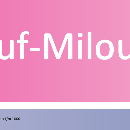
g
Contact
Homepagina
Mijn account
Privacy Policy
Winkelmand
 x t/m 1000