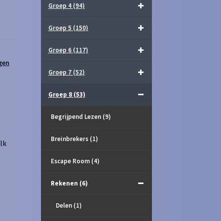
Groep 4
(94)
Groep 5
(150)
Groep 6
(117)
gen
Groep 7
(52)
Groep 8
(53)
Begrijpend Lezen
(9)
Breinbrekers
(1)
lk
Escape Room
(4)
Rekenen
(6)
Delen
(1)