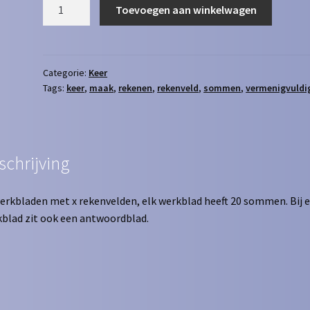
Rekenveld
Toevoegen aan winkelwagen
x
t/m
1000
aantal
Categorie:
Keer
Tags:
keer
,
maak
,
rekenen
,
rekenveld
,
sommen
,
vermenigvuldi
schrijving
erkbladen met x rekenvelden, elk werkblad heeft 20 sommen. Bij e
blad zit ook een antwoordblad.