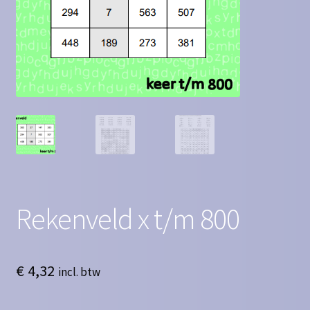
Contact
Homepagina
Mijn account
Privacy Policy
Winkelmand
Winkel
Rekenveld x t/m 800
€
4,32
incl. btw