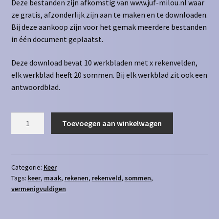
Deze bestanden zijn afkomstig van www.juf-milou.nl waar
ze gratis, afzonderlijk zijn aan te maken en te downloaden.
Bij deze aankoop zijn voor het gemak meerdere bestanden
in één document geplaatst.
Deze download bevat 10 werkbladen met x rekenvelden,
elk werkblad heeft 20 sommen. Bij elk werkblad zit ook een
antwoordblad.
Rekenveld
Toevoegen aan winkelwagen
x
t/m
800
aantal
Categorie:
Keer
Tags:
keer
,
maak
,
rekenen
,
rekenveld
,
sommen
,
vermenigvuldigen