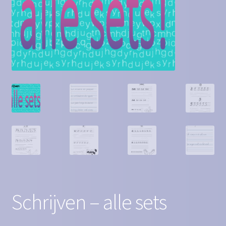
Contact
Homepagina
Mijn account
Privacy Policy
Winkelmand
Winkel
Schrijven – alle sets