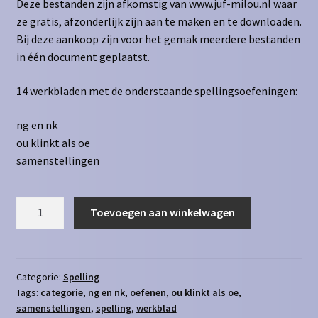
Deze bestanden zijn afkomstig van www.juf-milou.nl waar
ze gratis, afzonderlijk zijn aan te maken en te downloaden.
Bij deze aankoop zijn voor het gemak meerdere bestanden
in één document geplaatst.
14 werkbladen met de onderstaande spellingsoefeningen:
ng en nk
ou klinkt als oe
samenstellingen
Spelling
Toevoegen aan winkelwagen
deel
5
aantal
Categorie:
Spelling
Tags:
categorie
,
ng en nk
,
oefenen
,
ou klinkt als oe
,
samenstellingen
,
spelling
,
werkblad