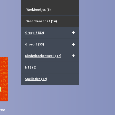
Werkboekjes
(6)
Woordenschat
(14)
Groep 7
(52)
Groep 8
(53)
Kinderboekenweek
(17)
NT2
(6)
Spelletjes
(12)
ema