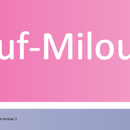
g
Contact
Homepagina
Mijn account
Privacy Policy
Winkelmand
 niveau 2