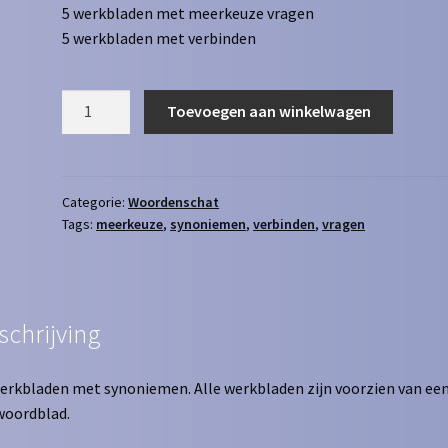
5 werkbladen met meerkeuze vragen
5 werkbladen met verbinden
Synoniemen
Toevoegen aan winkelwagen
niveau
2
aantal
Categorie:
Woordenschat
Tags:
meerkeuze
,
synoniemen
,
verbinden
,
vragen
schrijving
erkbladen met synoniemen. Alle werkbladen zijn voorzien van ee
woordblad.