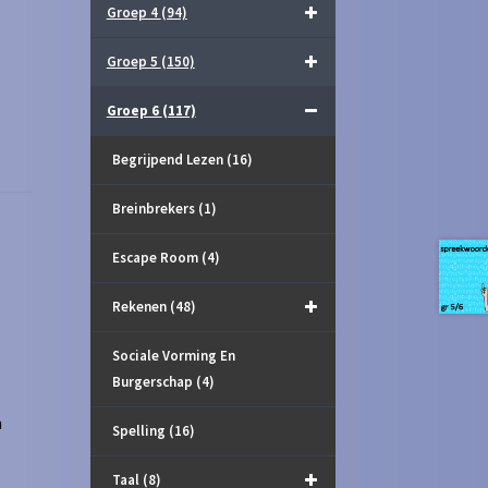
Groep 4
(94)
Groep 5
(150)
Groep 6
(117)
Begrijpend Lezen
(16)
Breinbrekers
(1)
Escape Room
(4)
Rekenen
(48)
Sociale Vorming En
Burgerschap
(4)
n
Spelling
(16)
Taal
(8)