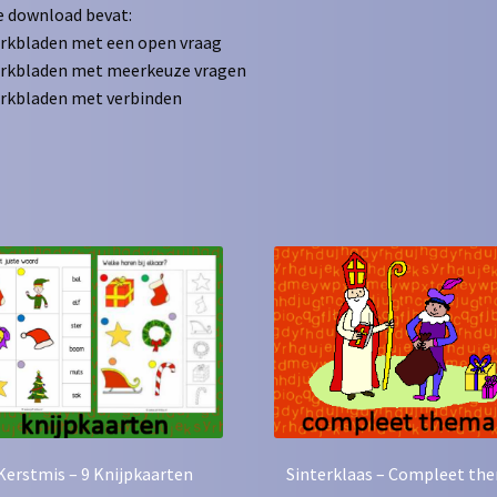
 download bevat:
rkbladen met een open vraag
erkbladen met meerkeuze vragen
rkbladen met verbinden
Kerstmis – 9 Knijpkaarten
Sinterklaas – Compleet th