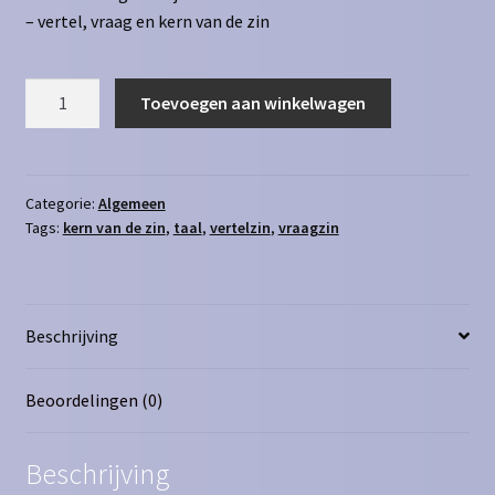
– vertel, vraag en kern van de zin
Taal
Toevoegen aan winkelwagen
-
alle
sets
aantal
Categorie:
Algemeen
Tags:
kern van de zin
,
taal
,
vertelzin
,
vraagzin
Beschrijving
Beoordelingen (0)
Beschrijving