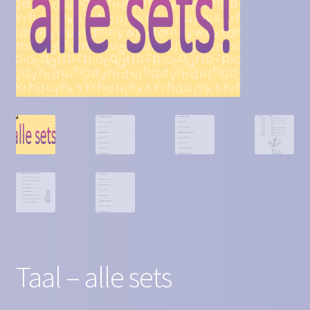
Contact
Homepagina
Mijn account
Privacy Policy
Winkelmand
Winkel
Taal – alle sets