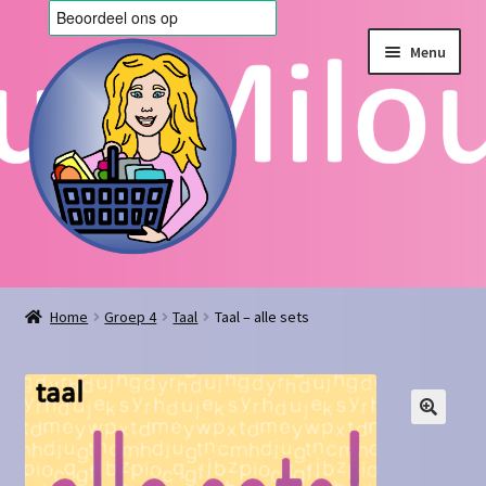
Ga
Ga
Menu
door
naar
naar
de
navigatie
inhoud
Home
Home
Groep 4
Taal
Taal – alle sets
Afrekenen
Algemene voorwaarden
Blog