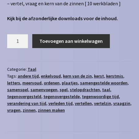
– vertel, vraag en kern van de zinnen [ 10 werkbladen ]
Kijk bij de afzonderlijke downloads voor de inhoud.
Taal
Toevoegen aan winkelwagen
-
alle
sets
aantal
Categorie:
Taal
Tags:
andere tijd
,
enkelvoud
,
kern van de zin
,
kerst
,
kerstmis
,
letters
,
meervoud
,
ordenen
,
plaatjes
,
samengestelde woorden
,
samenspel
,
samenvoegen
,
spel
,
stelopdrachten
,
taal
,
tegenovergesteld
,
tegenovergestelde
,
tegenwoordige tijd
,
verandering van tijd
,
verleden tijd
,
vertellen
,
vertelzin
,
vraagzin
,
vragen
,
zinnen
,
zinnen maken