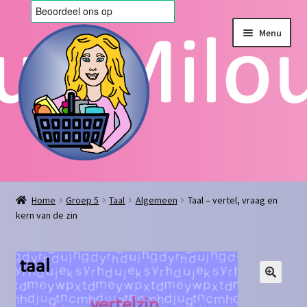
Ga
Ga
Menu
door
naar
naar
de
navigatie
inhoud
Home
Home
Groep 5
Taal
Algemeen
Taal – vertel, vraag en
kern van de zin
Afrekenen
Algemene voorwaarden
Blog