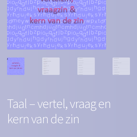
Contact
Homepagina
Mijn account
Privacy Policy
Winkelmand
Winkel
Taal – vertel, vraag en
kern van de zin