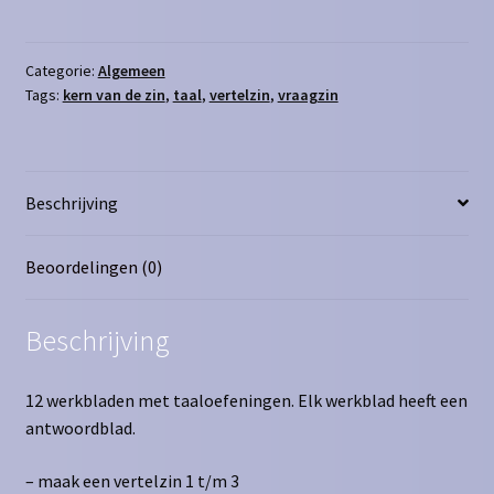
vertel,
vraag
en
Categorie:
Algemeen
Tags:
kern van de zin
,
taal
,
vertelzin
,
vraagzin
kern
van
de
zin
Beschrijving
aantal
Beoordelingen (0)
Beschrijving
12 werkbladen met taaloefeningen. Elk werkblad heeft een
antwoordblad.
– maak een vertelzin 1 t/m 3