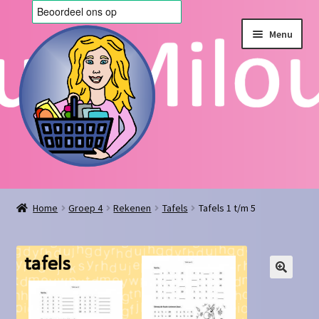
Ga
Ga
Menu
door
naar
naar
de
navigatie
inhoud
Home
Home
Groep 4
Rekenen
Tafels
Tafels 1 t/m 5
Afrekenen
Algemene voorwaarden
Blog