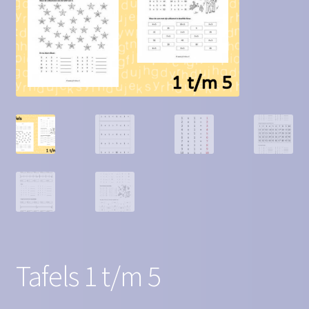
Contact
Homepagina
Mijn account
Privacy Policy
Winkelmand
Winkel
Tafels 1 t/m 5