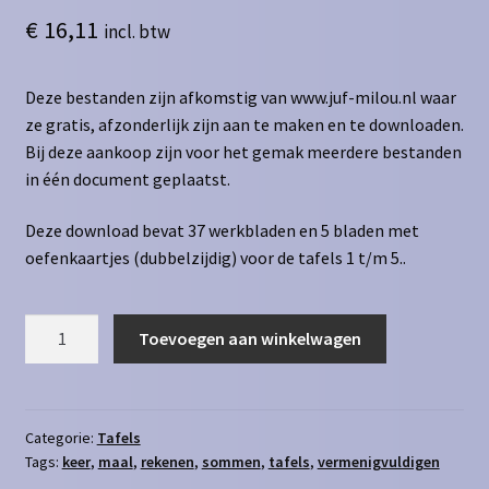
€
16,11
incl. btw
Deze bestanden zijn afkomstig van www.juf-milou.nl waar
ze gratis, afzonderlijk zijn aan te maken en te downloaden.
Bij deze aankoop zijn voor het gemak meerdere bestanden
in één document geplaatst.
Deze download bevat 37 werkbladen en 5 bladen met
oefenkaartjes (dubbelzijdig) voor de tafels 1 t/m 5..
Tafels
Toevoegen aan winkelwagen
1
t/m
5
aantal
Categorie:
Tafels
Tags:
keer
,
maal
,
rekenen
,
sommen
,
tafels
,
vermenigvuldigen