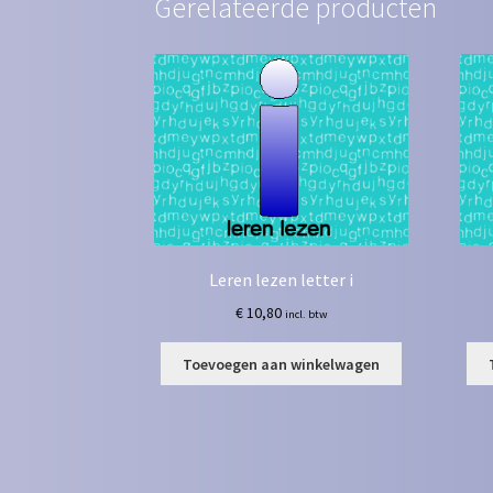
Gerelateerde producten
Leren lezen letter i
€
10,80
incl. btw
Toevoegen aan winkelwagen