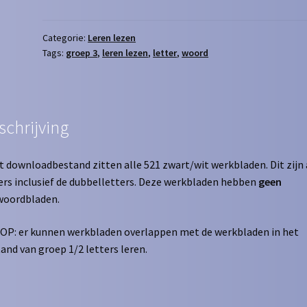
aantal
Categorie:
Leren lezen
Tags:
groep 3
,
leren lezen
,
letter
,
woord
schrijving
it downloadbestand zitten alle 521 zwart/wit werkbladen. Dit zijn 
ers inclusief de dubbelletters. Deze werkbladen hebben
geen
woordbladen.
OP: er kunnen werkbladen overlappen met de werkbladen in het
and van groep 1/2 letters leren.