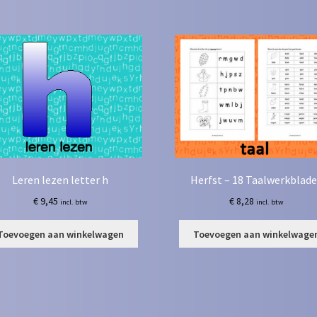
Leren lezen letter h
Herfst – 18 Taalwerkblad
€
9,45
€
8,28
incl. btw
incl. btw
Toevoegen aan winkelwagen
Toevoegen aan winkelwage