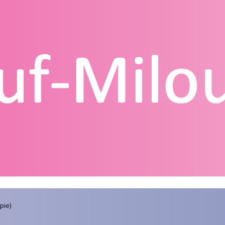
g
Contact
Homepagina
Mijn account
Privacy Policy
Winkelmand
opie)