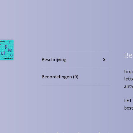
Be
Beschrijving
In d
Beoordelingen (0)
lett
ant
LET 
best