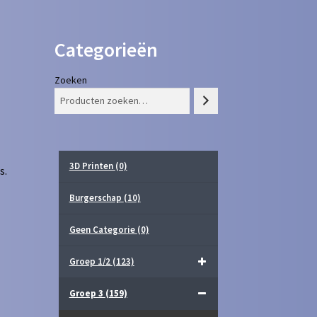
Categorieën
Zoeken
3D Printen
(0)
s.
Burgerschap
(10)
Geen Categorie
(0)
Groep 1/2
(123)
Groep 3
(159)