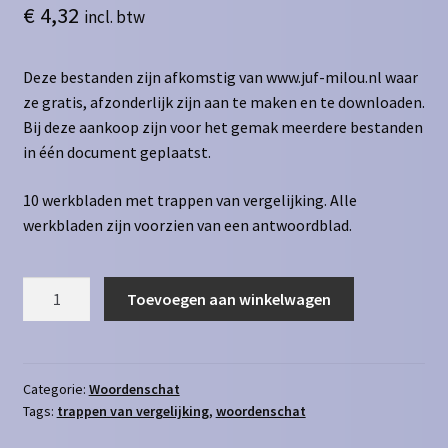
€
4,32
incl. btw
Deze bestanden zijn afkomstig van www.juf-milou.nl waar
ze gratis, afzonderlijk zijn aan te maken en te downloaden.
Bij deze aankoop zijn voor het gemak meerdere bestanden
in één document geplaatst.
10 werkbladen met trappen van vergelijking. Alle
werkbladen zijn voorzien van een antwoordblad.
Trappen
Toevoegen aan winkelwagen
van
vergelijking
niveau
1
Categorie:
Woordenschat
Tags:
trappen van vergelijking
,
woordenschat
aantal