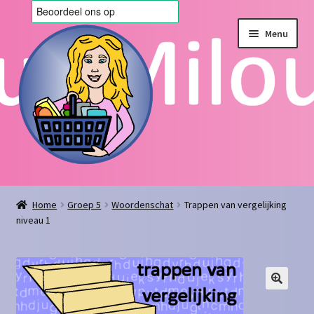
Ga
Ga
Menu
door
naar
naar
de
navigatie
inhoud
Home
Home
Groep 5
Woordenschat
Trappen van vergelijking
niveau 1
Afrekenen
Algemene voorwaarden
Blog