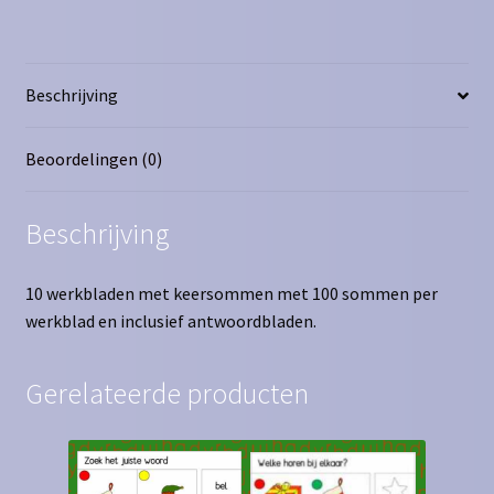
=
2
x
Beschrijving
?
aantal
Beoordelingen (0)
Beschrijving
10 werkbladen met keersommen met 100 sommen per
werkblad en inclusief antwoordbladen.
Gerelateerde producten