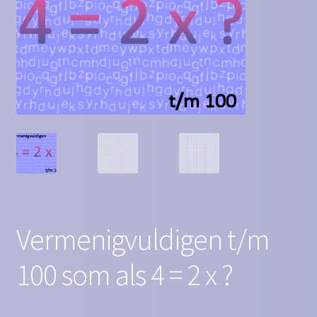
Contact
Homepagina
Mijn account
Privacy Policy
Winkelmand
Winkel
Vermenigvuldigen t/m
100 som als 4 = 2 x ?