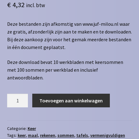
€
4,32
incl. btw
Deze bestanden zijn afkomstig van www.juf-milou.nl waar
ze gratis, afzonderlijk zijn aan te maken en te downloaden.
Bij deze aankoop zijn voor het gemak meerdere bestanden
in één document geplaatst.
Deze download bevat 10 werkbladen met keersommen
met 100 sommen per werkblad en inclusief
antwoordbladen.
Vermenigvuldigen
Toevoegen aan winkelwagen
t/m
100
som
als
Categorie:
Keer
Tags:
keer
,
maal
,
rekenen
,
sommen
,
tafels
,
vermenigvuldigen
4