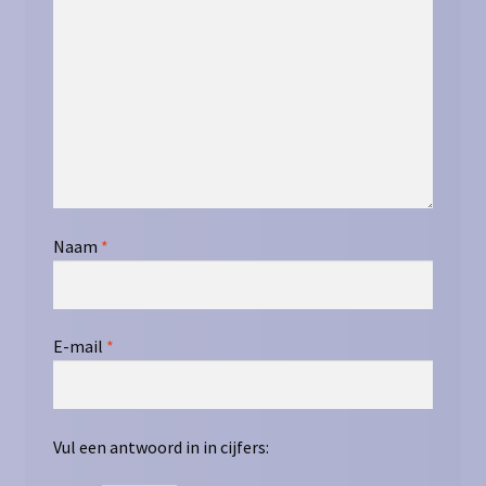
Naam
*
E-mail
*
Vul een antwoord in in cijfers: