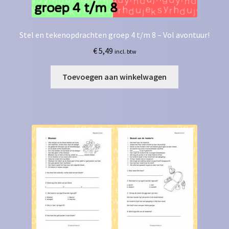
Stel en tekenopdrachten groep 4 t/m 8 – Vol avontuur!
€
5,49
incl. btw
Toevoegen aan winkelwagen