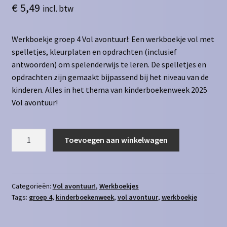
€
5,49
incl. btw
Werkboekje groep 4 Vol avontuur!: Een werkboekje vol met
spelletjes, kleurplaten en opdrachten (inclusief
antwoorden) om spelenderwijs te leren. De spelletjes en
opdrachten zijn gemaakt bijpassend bij het niveau van de
kinderen. Alles in het thema van kinderboekenweek 2025
Vol avontuur!
Werkboekje
Toevoegen aan winkelwagen
groep
4
-
Vol
Categorieën:
Vol avontuur!
,
Werkboekjes
Tags:
groep 4
,
kinderboekenweek
,
vol avontuur
,
werkboekje
avontuur!
aantal