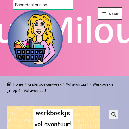
Ga
Ga
Menu
door
naar
naar
de
navigatie
inhoud
Home
Home
Kinderboekenweek
Vol avontuur!
Werkboekje
groep 4 – Vol avontuur!
Afrekenen
Algemene voorwaarden
Blog