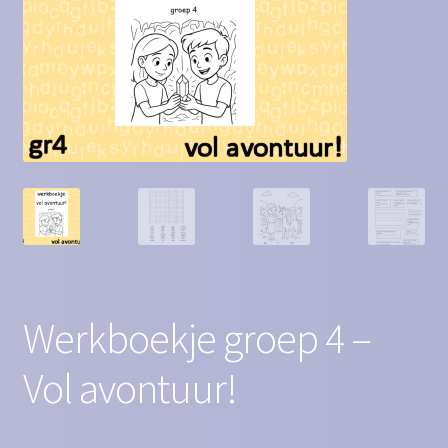
Contact
Homepagina
Mijn account
Privacy Policy
Winkelmand
Winkel
Werkboekje groep 4 –
Vol avontuur!