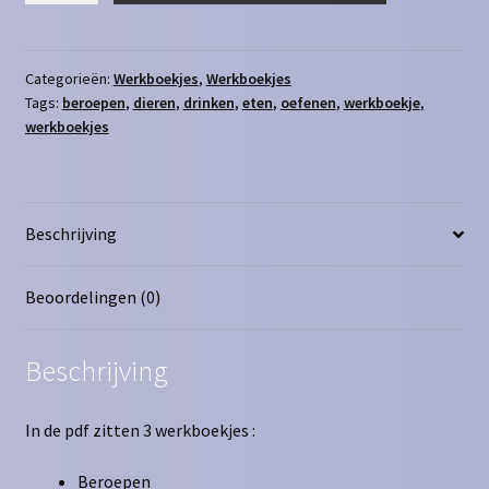
5/6
-
Set
Categorieën:
Werkboekjes
,
Werkboekjes
Tags:
beroepen
,
dieren
,
drinken
,
eten
,
oefenen
,
werkboekje
,
1
werkboekjes
aantal
Beschrijving
Beoordelingen (0)
Beschrijving
In de pdf zitten 3 werkboekjes :
Beroepen