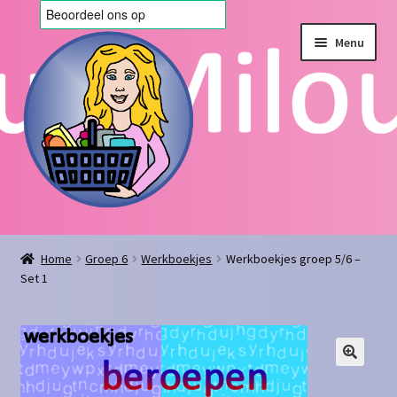
Ga
Ga
Menu
door
naar
naar
de
navigatie
inhoud
Home
Home
Groep 6
Werkboekjes
Werkboekjes groep 5/6 –
Set 1
Afrekenen
Algemene voorwaarden
Blog