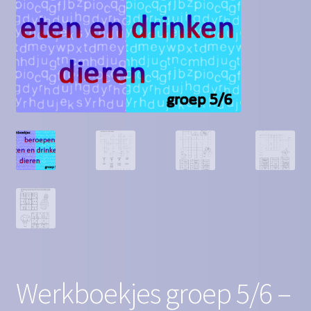
Contact
Homepagina
Mijn account
Privacy Policy
Winkelmand
Winkel
Werkboekjes groep 5/6 –