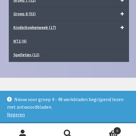
Groep 7
(52)
Groep 8
(53)
Kinderboekenweek
(17)
NT2
(6)
Spelletjes
(12)
Nieuw voor groep 4 - 48 werkbladen begrijpend lezen
© Juf Milou Webshop 2026
met antwoordbladen.
Privacy Policy
Gebouwd met WooCommerce
.
Negeren
0