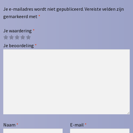
Je e-mailadres wordt niet gepubliceerd.
Vereiste velden zijn
gemarkeerd met
*
Je waardering
*
Je beoordeling
*
Naam
*
E-mail
*