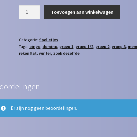
Winter
Toevoegen aan winkelwagen
-
5
spellen
aantal
Categorie:
Spelletjes
Tags:
bingo
,
domino
,
groep 1
,
groep 1/2
,
groep 2
,
groep 3
,
mem
rekenflat
,
winter
,
zoek dezelfde
oordelingen
Er zijn nog geen beoordelingen.