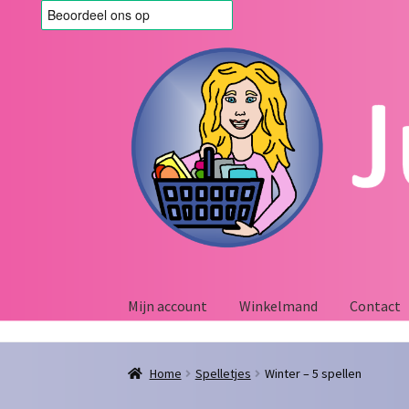
Ga
Ga
door
naar
naar
de
navigatie
inhoud
Mijn account
Winkelmand
Contact
Home
Afrekenen
Algemene voorwaarden
Blo
Home
Spelletjes
Winter – 5 spellen