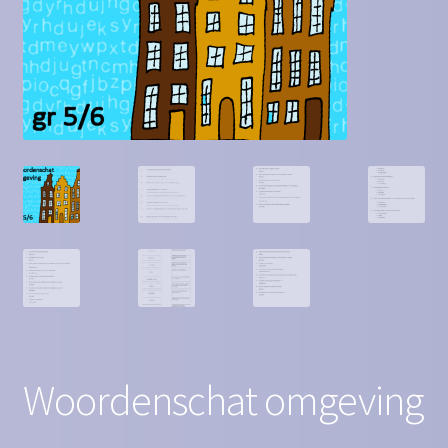
Contact
Homepagina
Mijn account
Privacy Policy
Winkelmand
Winkel
Woordenschat omgeving