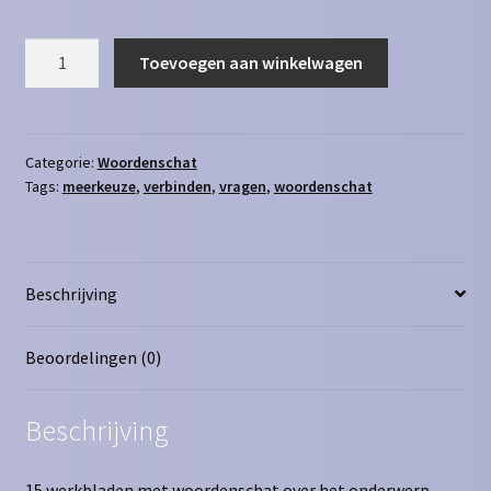
Woordenschat
Toevoegen aan winkelwagen
overig
aantal
Categorie:
Woordenschat
Tags:
meerkeuze
,
verbinden
,
vragen
,
woordenschat
Beschrijving
Beoordelingen (0)
Beschrijving
15 werkbladen met woordenschat over het onderwerp