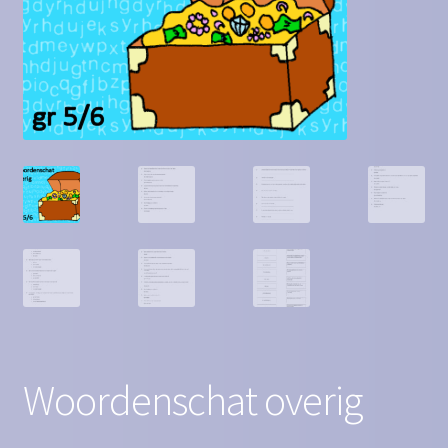
Contact
Homepagina
Mijn account
Privacy Policy
Winkelmand
Winkel
Woordenschat overig