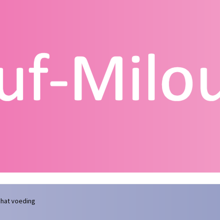
g
Contact
Homepagina
Mijn account
Privacy Policy
Winkelmand
hat voeding