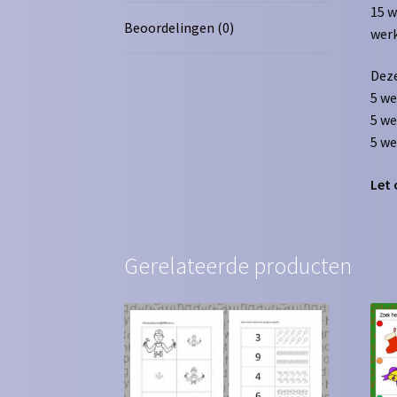
15 w
Beoordelingen (0)
werk
Deze
5 we
5 w
5 we
Let 
Gerelateerde producten