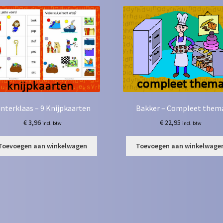
interklaas – 9 Knijpkaarten
Bakker – Compleet them
€
3,96
€
22,95
incl. btw
incl. btw
Toevoegen aan winkelwagen
Toevoegen aan winkelwage