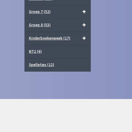
Groep 7
(52)
Groep 8
(53)
Kinderboekenweek
(17)
NT2
(6)
Spelletjes
(12)