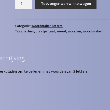
Woordmaken
Toevoegen aan winkelwagen
2
-
3
letters
Categorie:
Woordmaken letters
Tags:
letters
,
plaatje
,
taal
,
woord
,
woorden
,
woordmaken
[
met
woord
]
aantal
schrijving
erkbladen om te oefenen met woorden van 3 letters.