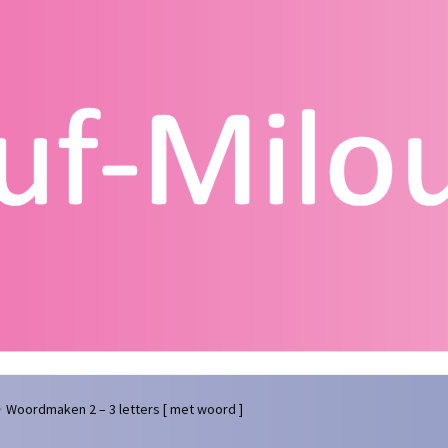
g
Contact
Homepagina
Mijn account
Privacy Policy
Winkelmand
Woordmaken 2 – 3 letters [ met woord ]