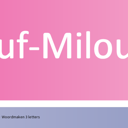
g
Contact
Homepagina
Mijn account
Privacy Policy
Winkelmand
Woordmaken 3 letters