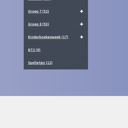
Groep 7
(52)
Groep 8
(53)
Kinderboekenweek
(17)
NT2
(6)
Spelletjes
(12)