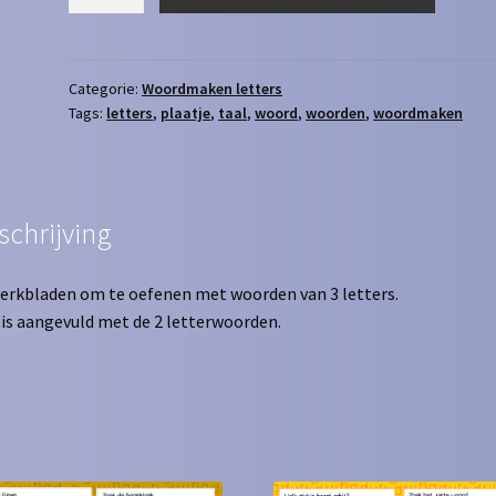
3
letters
aantal
Categorie:
Woordmaken letters
Tags:
letters
,
plaatje
,
taal
,
woord
,
woorden
,
woordmaken
schrijving
erkbladen om te oefenen met woorden van 3 letters.
is aangevuld met de 2 letterwoorden.