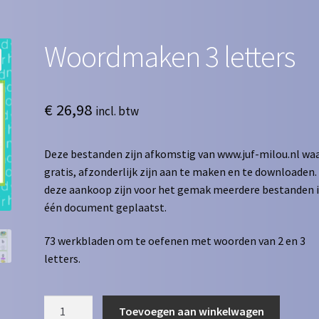
Woordmaken 3 letters
€
26,98
incl. btw
Deze bestanden zijn afkomstig van www.juf-milou.nl waa
gratis, afzonderlijk zijn aan te maken en te downloaden. 
deze aankoop zijn voor het gemak meerdere bestanden 
één document geplaatst.
73 werkbladen om te oefenen met woorden van 2 en 3
letters.
Woordmaken
Toevoegen aan winkelwagen