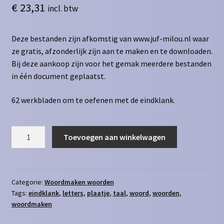
€
23,31
incl. btw
Deze bestanden zijn afkomstig van www.juf-milou.nl waar
ze gratis, afzonderlijk zijn aan te maken en te downloaden.
Bij deze aankoop zijn voor het gemak meerdere bestanden
in één document geplaatst.
62 werkbladen om te oefenen met de eindklank.
Woordmaken
Toevoegen aan winkelwagen
woorden
eindklank
aantal
Categorie:
Woordmaken woorden
Tags:
eindklank
,
letters
,
plaatje
,
taal
,
woord
,
woorden
,
woordmaken