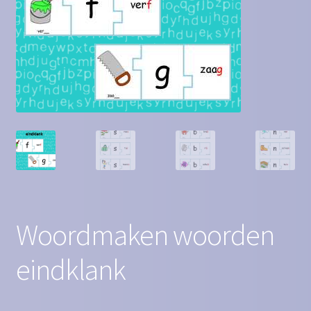
Contact
Homepagina
Mijn account
Privacy Policy
Winkelmand
Winkel
Woordmaken woorden
eindklank