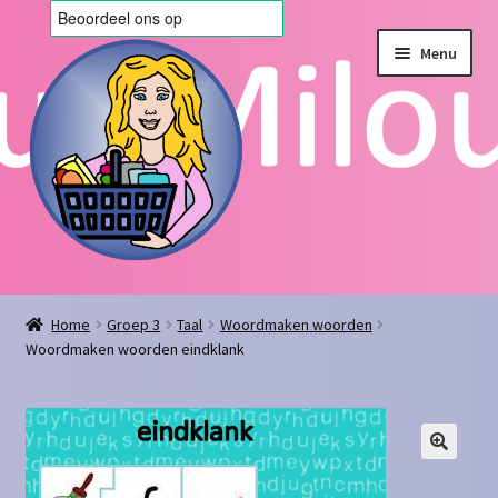
Ga
Ga
Menu
door
naar
naar
de
navigatie
inhoud
Home
Home
Groep 3
Taal
Woordmaken woorden
Woordmaken woorden eindklank
Afrekenen
Algemene voorwaarden
Blog