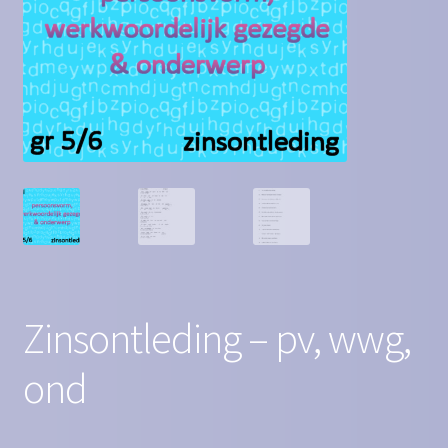
Contact
Homepagina
Mijn account
Privacy Policy
Winkelmand
Winkel
Zinsontleding – pv, wwg,
ond