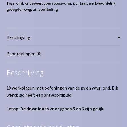
Tags:
ond
,
onderwerp
,
persoonsvorm
,
pv
,
taal
,
werkwoordelijk
aantal
gezegde
,
wwg
,
zinsontleding
Beschrijving
Beoordelingen (0)
Beschrijving
10 werkbladen met oefeningen van de pv en wwg, ond. Elk
werkblad heeft een antwoordblad.
Letop: De downloads voor groep 5 en 6 zijn gelijk.