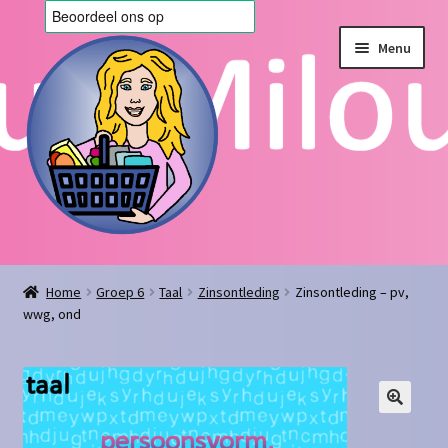
Ga
Ga
Menu
door
naar
naar
de
navigatie
inhoud
Home
Home
Groep 6
Taal
Zinsontleding
Zinsontleding – pv,
wwg, ond
Afrekenen
Algemene voorwaarden
Blog