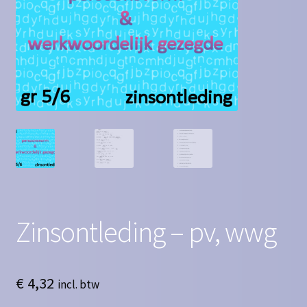
Contact
Homepagina
Mijn account
Privacy Policy
Winkelmand
Winkel
Zinsontleding – pv, wwg
€
4,32
incl. btw