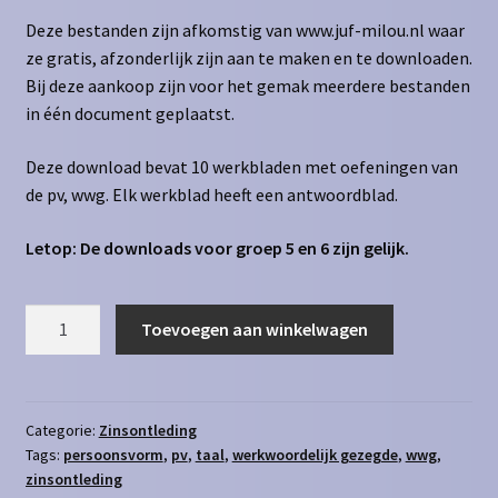
Deze bestanden zijn afkomstig van www.juf-milou.nl waar
ze gratis, afzonderlijk zijn aan te maken en te downloaden.
Bij deze aankoop zijn voor het gemak meerdere bestanden
in één document geplaatst.
Deze download bevat 10 werkbladen met oefeningen van
de pv, wwg. Elk werkblad heeft een antwoordblad.
Letop: De downloads voor groep 5 en 6 zijn gelijk.
Zinsontleding
Toevoegen aan winkelwagen
-
pv,
wwg
aantal
Categorie:
Zinsontleding
Tags:
persoonsvorm
,
pv
,
taal
,
werkwoordelijk gezegde
,
wwg
,
zinsontleding