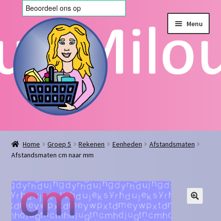
Ga
Ga
Menu
door
naar
naar
de
navigatie
inhoud
Home
Home
Groep 5
Rekenen
Eenheden
Afstandsmaten
Afstandsmaten cm naar mm
Afrekenen
Algemene voorwaarden
Blog