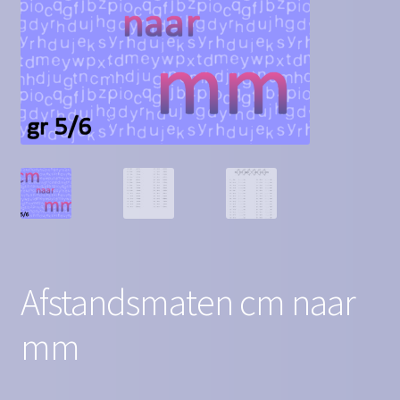
Contact
Homepagina
Mijn account
Privacy Policy
Winkelmand
Winkel
Afstandsmaten cm naar
mm