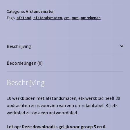
mm
aantal
Categorie:
Afstandsmaten
Tags:
afstand
,
afstandsmaten
,
cm
,
mm
,
omrekenen
Beschrijving
Beoordelingen (0)
Beschrijving
10 werkbladen met afstandsmaten, elk werkblad heeft 30
opdrachten en is voorzien van een omrekentabel. Bij elk
werkblad zit ook een antwoordblad.
Let op: Deze download is gelijk voor groep 5 en 6.