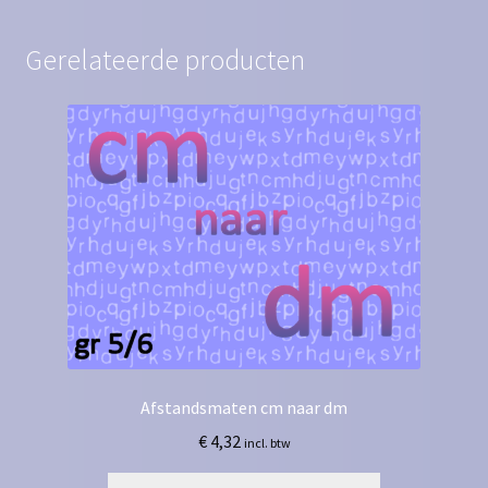
Gerelateerde producten
Afstandsmaten cm naar dm
€
4,32
incl. btw