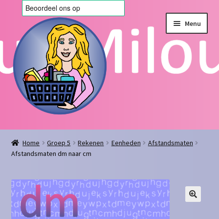
Ga
Ga
Menu
door
naar
naar
de
navigatie
inhoud
Home
Home
Groep 5
Rekenen
Eenheden
Afstandsmaten
Afstandsmaten dm naar cm
Afrekenen
Algemene voorwaarden
Blog