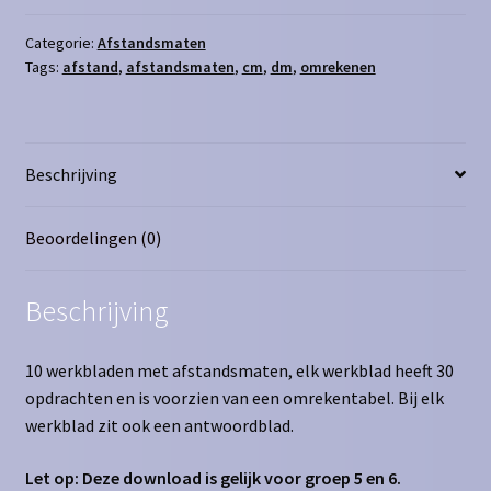
cm
aantal
Categorie:
Afstandsmaten
Tags:
afstand
,
afstandsmaten
,
cm
,
dm
,
omrekenen
Beschrijving
Beoordelingen (0)
Beschrijving
10 werkbladen met afstandsmaten, elk werkblad heeft 30
opdrachten en is voorzien van een omrekentabel. Bij elk
werkblad zit ook een antwoordblad.
Let op: Deze download is gelijk voor groep 5 en 6.