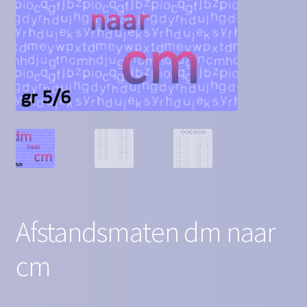
Contact
Homepagina
Mijn account
Privacy Policy
Winkelmand
Winkel
Afstandsmaten dm naar
cm