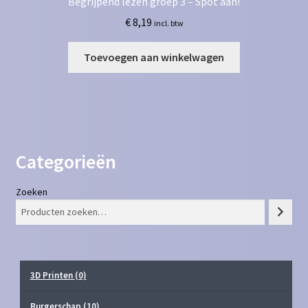
Begrijpend lezen groep 3 – Spot aan!
€
8,19
incl. btw
Toevoegen aan winkelwagen
Categorieën
Zoeken
3D Printen
(0)
Burgerschap
(10)