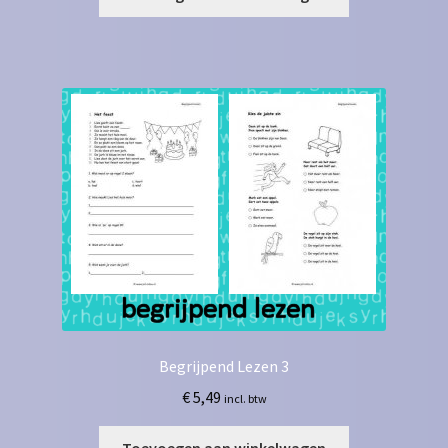
Begrijpend Lezen 3
€
5,49
incl. btw
Toevoegen aan winkelwagen