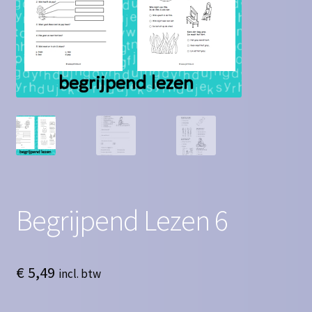
Contact
Homepagina
Mijn account
Privacy Policy
Winkelmand
Winkel
Begrijpend Lezen 6
€
5,49
incl. btw