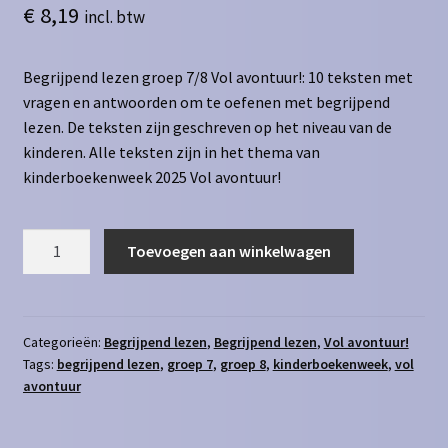
€
8,19
incl. btw
Begrijpend lezen groep 7/8 Vol avontuur!: 10 teksten met
vragen en antwoorden om te oefenen met begrijpend
lezen. De teksten zijn geschreven op het niveau van de
kinderen. Alle teksten zijn in het thema van
kinderboekenweek 2025 Vol avontuur!
Begrijpend
Toevoegen aan winkelwagen
lezen
groep
7/8
-
Categorieën:
Begrijpend lezen
,
Begrijpend lezen
,
Vol avontuur!
Tags:
begrijpend lezen
,
groep 7
,
groep 8
,
kinderboekenweek
,
vol
Vol
avontuur
avontuur!
aantal