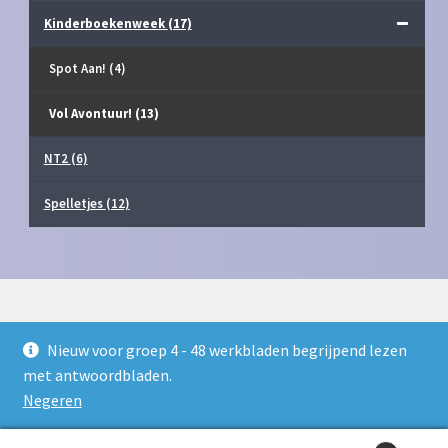
Kinderboekenweek
(17)
Spot Aan!
(4)
Vol Avontuur!
(13)
NT2
(6)
Spelletjes
(12)
Nieuw voor groep 4 - 48 werkbladen begrijpend lezen
© Juf Milou Webshop 2026
met antwoordbladen.
Privacy Policy
Gebouwd met WooCommerce
.
Negeren