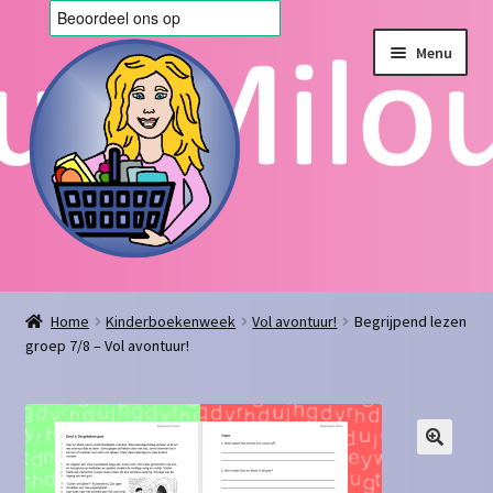
Ga
Ga
Menu
door
naar
naar
de
navigatie
inhoud
Home
Home
Kinderboekenweek
Vol avontuur!
Begrijpend lezen
groep 7/8 – Vol avontuur!
Afrekenen
Algemene voorwaarden
Blog