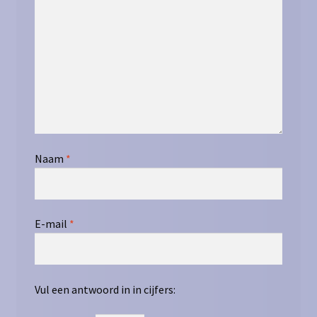
Naam
*
E-mail
*
Vul een antwoord in in cijfers: