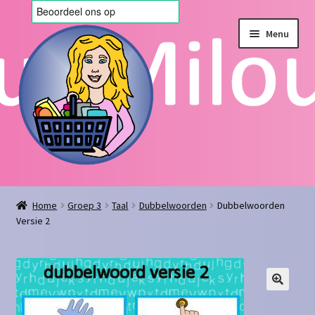
Ga
Ga
Menu
door
naar
naar
de
navigatie
inhoud
Home
Home
Groep 3
Taal
Dubbelwoorden
Dubbelwoorden
Versie 2
Afrekenen
Algemene voorwaarden
Blog