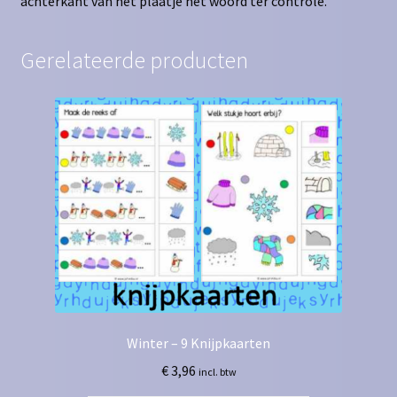
achterkant van het plaatje het woord ter controle.
Gerelateerde producten
Winter – 9 Knijpkaarten
€
3,96
incl. btw