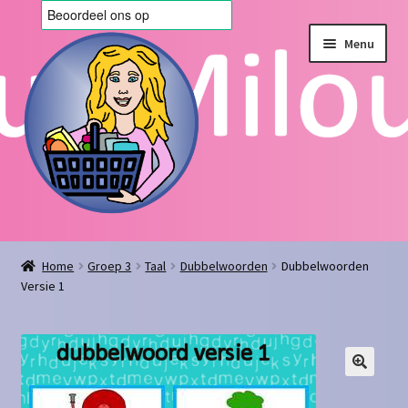
Ga
Ga
Menu
door
naar
naar
de
navigatie
inhoud
Home
Home
Groep 3
Taal
Dubbelwoorden
Dubbelwoorden
Versie 1
Afrekenen
Algemene voorwaarden
Blog