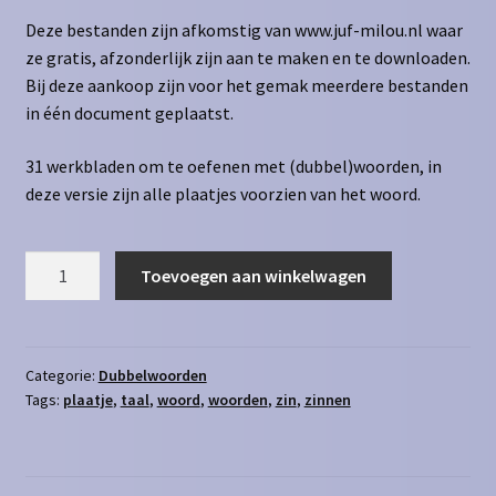
Deze bestanden zijn afkomstig van www.juf-milou.nl waar
ze gratis, afzonderlijk zijn aan te maken en te downloaden.
Bij deze aankoop zijn voor het gemak meerdere bestanden
in één document geplaatst.
31 werkbladen om te oefenen met (dubbel)woorden, in
deze versie zijn alle plaatjes voorzien van het woord.
Dubbelwoorden
Toevoegen aan winkelwagen
Versie
1
aantal
Categorie:
Dubbelwoorden
Tags:
plaatje
,
taal
,
woord
,
woorden
,
zin
,
zinnen