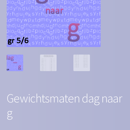
Contact
Homepagina
Mijn account
Privacy Policy
Winkelmand
Winkel
Gewichtsmaten dag naar
g