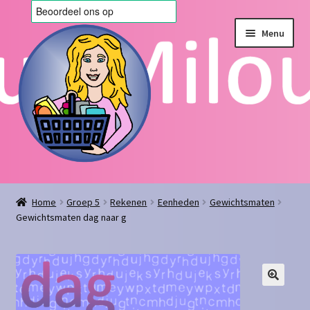
Ga
Ga
Menu
door
naar
naar
de
navigatie
inhoud
Home
Home
Groep 5
Rekenen
Eenheden
Gewichtsmaten
Gewichtsmaten dag naar g
Afrekenen
Algemene voorwaarden
Blog