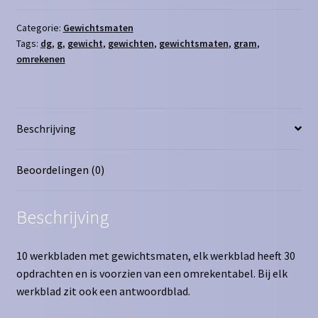
g
aantal
Categorie:
Gewichtsmaten
Tags:
dg
,
g
,
gewicht
,
gewichten
,
gewichtsmaten
,
gram
,
omrekenen
Beschrijving
Beoordelingen (0)
Beschrijving
10 werkbladen met gewichtsmaten, elk werkblad heeft 30
opdrachten en is voorzien van een omrekentabel. Bij elk
werkblad zit ook een antwoordblad.