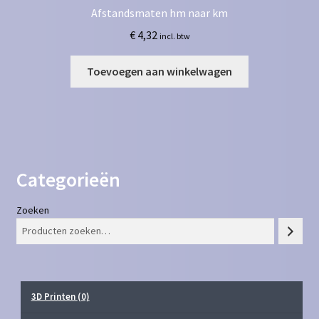
Afstandsmaten hm naar km
€
4,32
incl. btw
Toevoegen aan winkelwagen
Categorieën
Zoeken
3D Printen
(0)