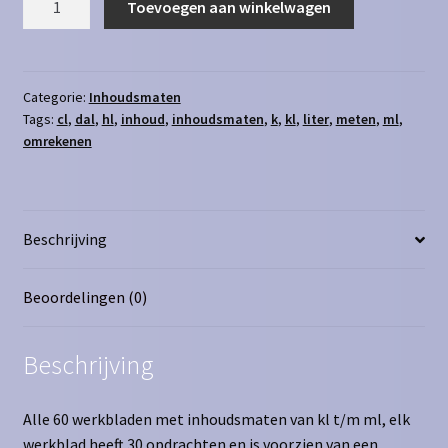
Toevoegen aan winkelwagen
alles
van
ml
t/m
Categorie:
Inhoudsmaten
Tags:
cl
,
dal
,
hl
,
inhoud
,
inhoudsmaten
,
k
,
kl
,
liter
,
meten
,
ml
,
kl
omrekenen
aantal
Beschrijving
Beoordelingen (0)
Beschrijving
Alle 60 werkbladen met inhoudsmaten van kl t/m ml, elk
werkblad heeft 30 opdrachten en is voorzien van een