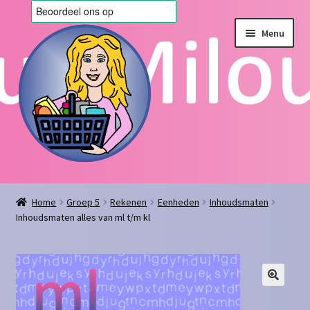
Ga
Ga
Menu
door
naar
naar
de
navigatie
inhoud
Home
Home
Groep 5
Rekenen
Eenheden
Inhoudsmaten
Inhoudsmaten alles van ml t/m kl
Afrekenen
Algemene voorwaarden
Blog