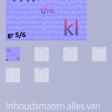
Contact
Homepagina
Mijn account
Privacy Policy
Winkelmand
Winkel
Inhoudsmaten alles van