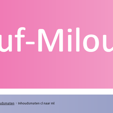
g
Contact
Homepagina
Mijn account
Privacy Policy
Winkelmand
oudsmaten
Inhoudsmaten cl naar ml