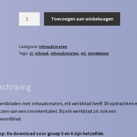
Inhoudsmaten
Toevoegen aan winkelwagen
cl
naar
ml
aantal
Categorie:
Inhoudsmaten
Tags:
cl
,
inhoud
,
inhoudsmaten
,
ml
,
omrekenen
schrijving
erkbladen met inhoudsmaten, elk werkblad heeft 30 opdrachten e
zien van een omrekentabel. Bij elk werkblad zit ook een
woordblad.
op: De download voor groep 5 en 6 zijn hetzelfde.