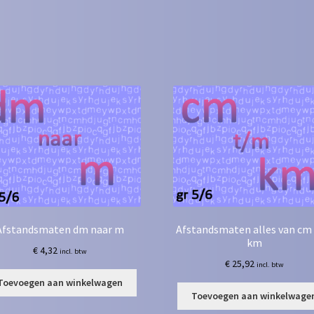
Afstandsmaten dm naar m
Afstandsmaten alles van cm
km
€
4,32
incl. btw
€
25,92
incl. btw
Toevoegen aan winkelwagen
Toevoegen aan winkelwage