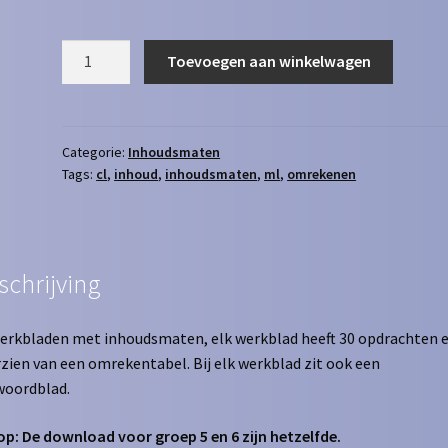
Inhoudsmaten
Toevoegen aan winkelwagen
ml
naar
cl
aantal
Categorie:
Inhoudsmaten
Tags:
cl
,
inhoud
,
inhoudsmaten
,
ml
,
omrekenen
schrijving
erkbladen met inhoudsmaten, elk werkblad heeft 30 opdrachten e
zien van een omrekentabel. Bij elk werkblad zit ook een
woordblad.
op: De download voor groep 5 en 6 zijn hetzelfde.