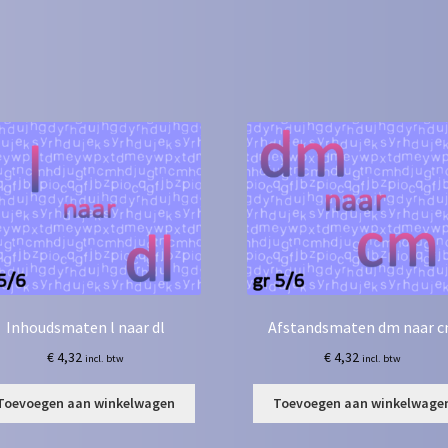
Inhoudsmaten l naar dl
Afstandsmaten dm naar 
€
4,32
€
4,32
incl. btw
incl. btw
Toevoegen aan winkelwagen
Toevoegen aan winkelwage