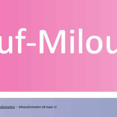
g
Contact
Homepagina
Mijn account
Privacy Policy
Winkelmand
oudsmaten
Inhoudsmaten ml naar cl