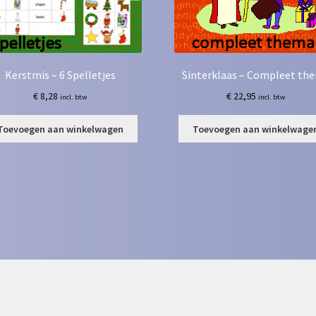
Kerstmis – 6 Spelletjes
Sinterklaas – Compleet th
€
8,28
€
22,95
incl. btw
incl. btw
Toevoegen aan winkelwagen
Toevoegen aan winkelwage