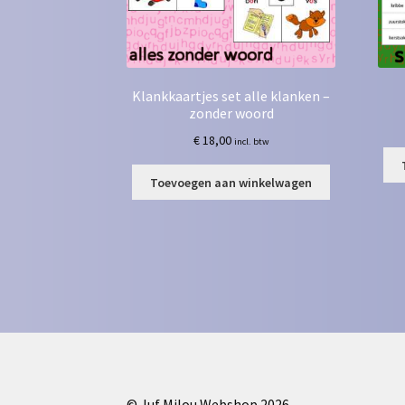
Klankkaartjes set alle klanken –
zonder woord
€
18,00
incl. btw
Toevoegen aan winkelwagen
© Juf Milou Webshop 2026