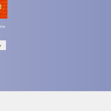
ema
n