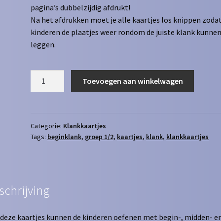
pagina’s dubbelzijdig afdrukt!
Na het afdrukken moet je alle kaartjes los knippen zoda
kinderen de plaatjes weer rondom de juiste klank kunne
leggen.
Klankkaartjes
Toevoegen aan winkelwagen
beginklank
-
zonder
woord
Categorie:
Klankkaartjes
Tags:
beginklank
,
groep 1/2
,
kaartjes
,
klank
,
klankkaartjes
aantal
schrijving
deze kaartjes kunnen de kinderen oefenen met begin-, midden- e