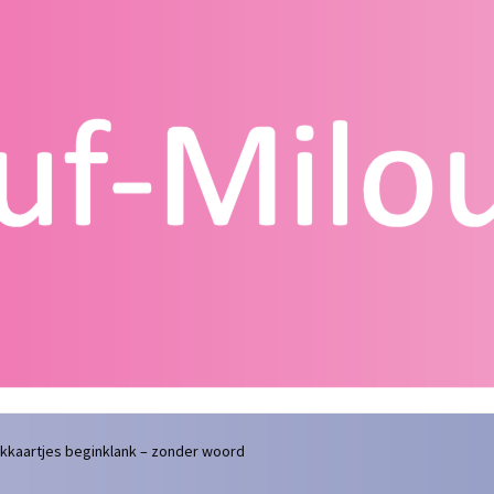
g
Contact
Homepagina
Mijn account
Privacy Policy
Winkelmand
nkkaartjes beginklank – zonder woord