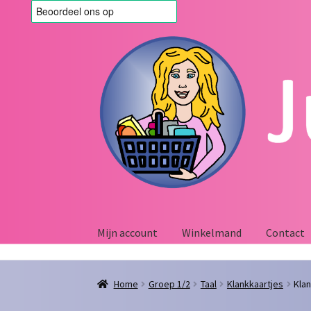
Ga
Ga
door
naar
naar
de
navigatie
inhoud
Mijn account
Winkelmand
Contact
Home
Afrekenen
Algemene voorwaarden
Blo
Home
Groep 1/2
Taal
Klankkaartjes
Kla