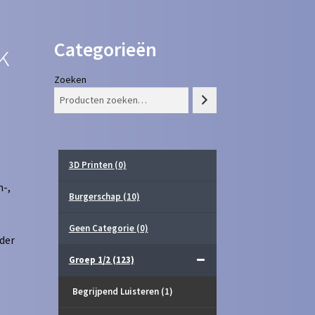
Categorieën
k
Zoeken
3D Printen
(0)
n-,
Burgerschap
(10)
Geen Categorie
(0)
nder
Groep 1/2
(123)
Begrijpend Luisteren
(1)