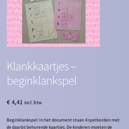
Contact
Homepagina
Mijn account
Privacy Policy
Klankkaartjes –
Winkelmand
beginklankspel
Winkel
€
4,41
incl. btw
Beginklankspel: In het document staan 4 spelborden met
de daarbij behorende kaartjes. De kinderen moeten de