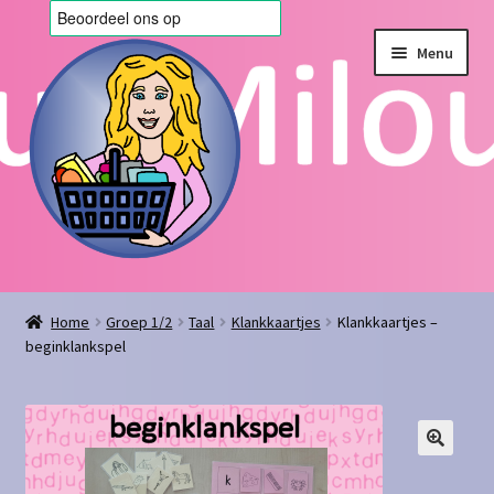
Ga
Ga
Menu
door
naar
naar
de
navigatie
inhoud
Home
Home
Groep 1/2
Taal
Klankkaartjes
Klankkaartjes –
beginklankspel
Afrekenen
Algemene voorwaarden
Blog