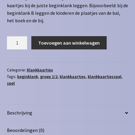
kaartjes bij de juiste beginklank leggen. Bijvoorbeeld: bij de
beginklank B leggen de kinderen de plaatjes van de bal,
het boek en de bij.
Klankkaartjes
Toevoegen aan winkelwagen
-
beginklankspel
aantal
Categorie:
Klankkaartjes
Tags:
beginklank
,
groep 1/2
,
klankkaartjes
,
klankkaartjesspel
,
spel
Beschrijving
Beoordelingen (0)