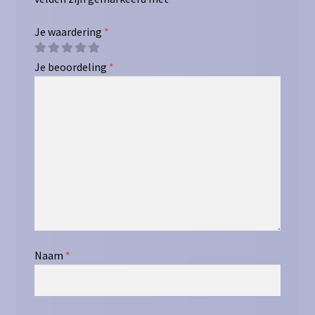
Je waardering
*
Je beoordeling
*
Naam
*