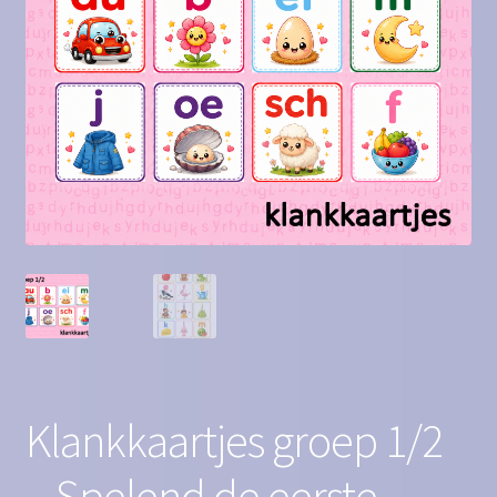
Contact
Homepagina
Mijn account
Privacy Policy
Winkelmand
Winkel
Klankkaartjes groep 1/2
– Spelend de eerste