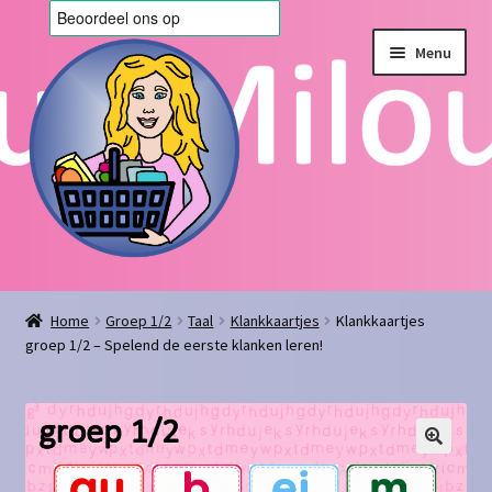
Ga
Ga
Menu
door
naar
naar
de
navigatie
inhoud
Home
Home
Groep 1/2
Taal
Klankkaartjes
Klankkaartjes
groep 1/2 – Spelend de eerste klanken leren!
Afrekenen
Algemene voorwaarden
Blog