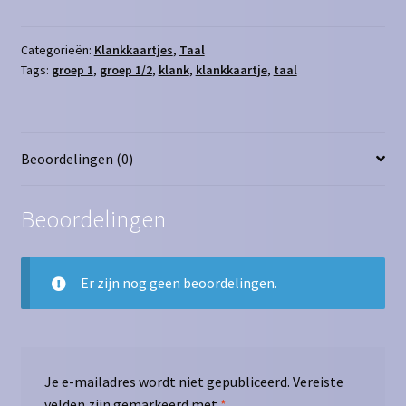
1/2
–
Spelend
Categorieën:
Klankkaartjes
,
Taal
Tags:
groep 1
,
groep 1/2
,
klank
,
klankkaartje
,
taal
de
eerste
klanken
leren!
Beoordelingen (0)
aantal
Beoordelingen
Er zijn nog geen beoordelingen.
Je e-mailadres wordt niet gepubliceerd.
Vereiste
velden zijn gemarkeerd met
*