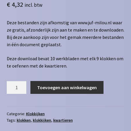
€
4,32
incl. btw
Deze bestanden zijn afkomstig van www.juf-milou.nl waar
ze gratis, afzonderlijk zijn aan te maken en te downloaden.
Bij deze aankoop zijn voor het gemak meerdere bestanden
in één document geplaatst.
Deze download bevat 10 werkbladen met elk 9 klokken om
te oefenen met de kwartieren.
Klokkijken
Toevoegen aan winkelwagen
kwartieren
analoog
naar
geschreven
Categorie:
Klokkijken
Tags:
klokken
,
klokkijken
,
kwartieren
aantal