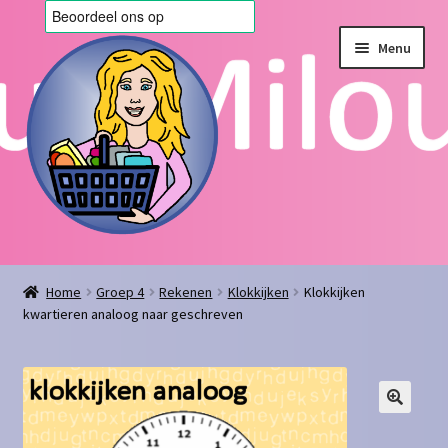
Ga
Ga
Menu
door
naar
naar
de
navigatie
inhoud
Home
Home
Groep 4
Rekenen
Klokkijken
Klokkijken
kwartieren analoog naar geschreven
Afrekenen
Algemene voorwaarden
Blog