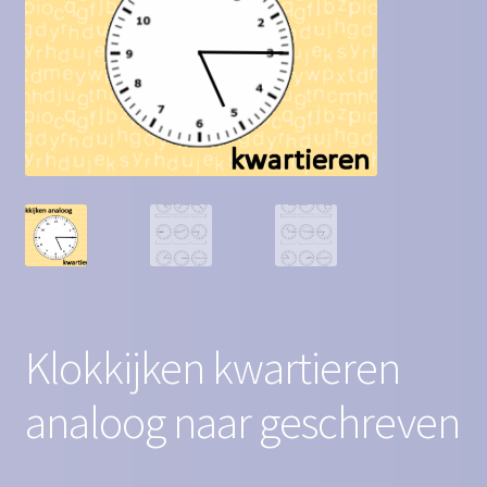
Contact
Homepagina
Mijn account
Privacy Policy
Winkelmand
Winkel
Klokkijken kwartieren
analoog naar geschreven