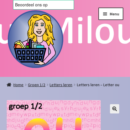
Ga
Ga
Menu
door
naar
naar
de
navigatie
inhoud
Home
Home
Groep 1/2
Letters leren
Letters leren – Letter ou
Afrekenen
Algemene voorwaarden
Blog