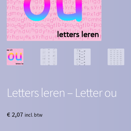
Contact
Homepagina
Mijn account
Privacy Policy
Winkelmand
Winkel
Letters leren – Letter ou
€
2,07
incl. btw