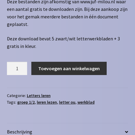
Deze bestanden zijn afkomstig van www.juf-milou.nl waar
een aantal gratis te downloaden zijn. Bij deze aankoop zijn
voor het gemak meerdere bestanden in één document
geplaatst.
Deze download bevat 5 zwart/wit letterwerkbladen + 3
gratis in kleur.
Letters
Toevoegen aan winkelwagen
leren
-
Letter
ou
Categorie:
Letters leren
Tags:
groep 1/2
,
leren lezen
,
letter ou
,
werkblad
aantal
Beschrijving