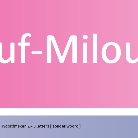
g
Contact
Homepagina
Mijn account
Privacy Policy
Winkelmand
Woordmaken 2 – 3 letters [ zonder woord ]