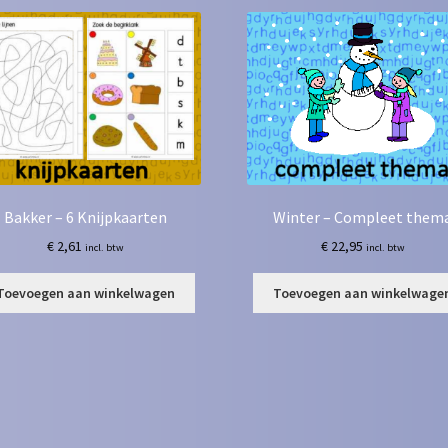
Bakker – 6 Knijpkaarten
Winter – Compleet them
€
2,61
€
22,95
incl. btw
incl. btw
Toevoegen aan winkelwagen
Toevoegen aan winkelwage