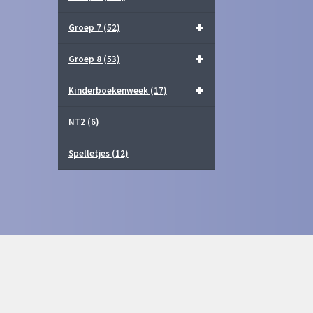
Groep 7
(52)
Groep 8
(53)
Kinderboekenweek
(17)
NT2
(6)
Spelletjes
(12)