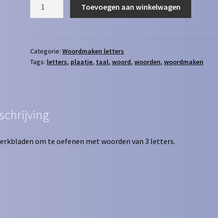
Woordmaken
Toevoegen aan winkelwagen
2
-
3
letters
Categorie:
Woordmaken letters
Tags:
letters
,
plaatje
,
taal
,
woord
,
woorden
,
woordmaken
[
zonder
woord
]
aantal
schrijving
erkbladen om te oefenen met woorden van 3 letters.